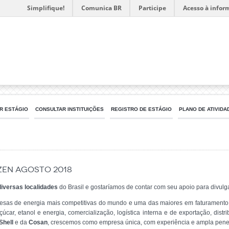
Simplifique!
Comunica BR
Participe
Acesso à infor
R ESTÁGIO
CONSULTAR INSTITUIÇÕES
REGISTRO DE ESTÁGIO
PLANO DE ATIVIDA
zen Agosto 2018
diversas localidades
do Brasil e gostaríamos de contar com seu apoio para divulg
as de energia mais competitivas do mundo e uma das maiores em faturamento n
úcar, etanol e energia, comercialização, logística interna e de exportação, distr
Shell
e da
Cosan
, crescemos como empresa única, com experiência e ampla pene