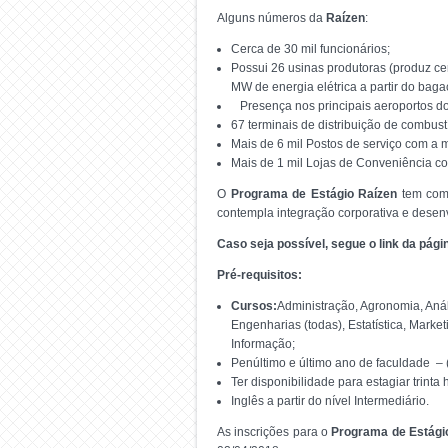
Alguns números da
Raízen
:
Cerca de 30 mil funcionários;
Possui 26 usinas produtoras (produz cer
MW de energia elétrica a partir do bag
Presença nos principais aeroportos do 
67 terminais de distribuição de combustí
Mais de 6 mil Postos de serviço com a m
Mais de 1 mil Lojas de Conveniência co
O
Programa de Estágio Raízen
tem como
contempla integração corporativa e desen
Caso seja possível, segue o link da pág
Pré-requisitos:
Cursos:
Administração, Agronomia, Aná
Engenharias (todas), Estatística, Mark
Informação;
Penúltimo e último ano de faculdade –
Ter disponibilidade para estagiar trint
Inglês a partir do nível Intermediário.
As inscrições para o
Programa de Estági