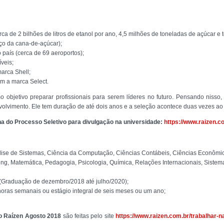
ca de 2 bilhões de litros de etanol por ano, 4,5 milhões de toneladas de açúcar 
aço da cana-de-açúcar);
país (cerca de 69 aeroportos);
veis;
arca Shell;
m a marca Select.
 objetivo preparar profissionais para serem líderes no futuro. Pensando nisso
volvimento. Ele tem duração de até dois anos e a seleção acontece duas vezes ao
ina do Processo Seletivo para divulgação na universidade:
https://www.raizen.c
lise de Sistemas, Ciência da Computação, Ciências Contábeis, Ciências Econômic
eting, Matemática, Pedagogia, Psicologia, Química, Relações Internacionais, Siste
 (Graduação de dezembro/2018 até julho/2020);
a horas semanais ou estágio integral de seis meses ou um ano;
o Raízen Agosto
2018
são feitas pelo site
https://www.raizen.com.br/trabalhar-n